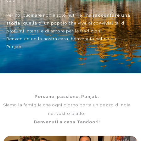
vera.
Per noi cucinare non è solo nutrire, ma
raccontare una
storia
: quella di un popolo che vive di convivialità, di
profumi intensi e di amore per le tradizioni.
Benvenuto nella nostra casa, benvenuto nel nostro
Punjab.
Persone, passione, Punjab.
Siamo la famiglia che ogni giorno porta un pezzo d’India
nel vostro piatto.
Benvenuti a casa Tandoori!