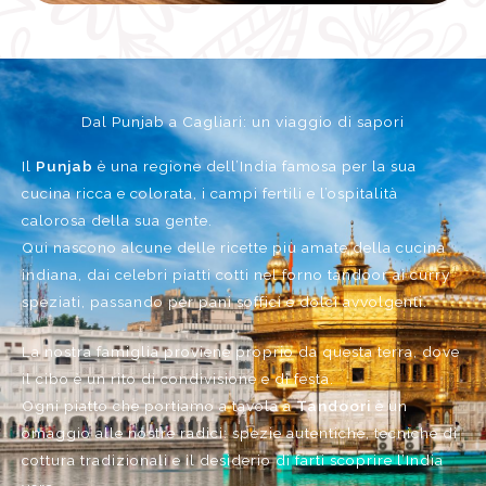
Dal Punjab a Cagliari: un viaggio di sapori
Il
Punjab
è una regione dell’India famosa per la sua
cucina ricca e colorata, i campi fertili e l’ospitalità
calorosa della sua gente.
Qui nascono alcune delle ricette più amate della cucina
indiana, dai celebri piatti cotti nel forno tandoor ai curry
speziati, passando per pani soffici e dolci avvolgenti.
La nostra famiglia proviene proprio da questa terra, dove
il cibo è un rito di condivisione e di festa.
Ogni piatto che portiamo a tavola a
Tandoori
è un
omaggio alle nostre radici: spezie autentiche, tecniche di
cottura tradizionali e il desiderio di farti scoprire l’India