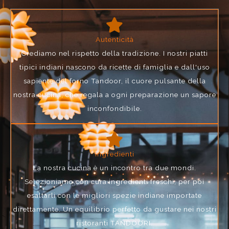
Autenticità
Crediamo nel rispetto della tradizione. I nostri piatti
tipici indiani nascono da ricette di famiglia e dall'uso
sapiente del forno Tandoor, il cuore pulsante della
nostra cucina, che regala a ogni preparazione un sapore
inconfondibile.
Ingredienti
La nostra cucina è un incontro tra due mondi.
Selezioniamo con cura ingredienti freschi, per poi
esaltarli con le migliori spezie indiane importate
direttamente. Un equilibrio perfetto da gustare nei nostri
ristoranti TANDOORI.